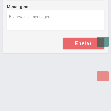
Mensagem
Enviar
Desenvolvido por Poly Design
Cubo Guia -
www.cuboguia.com.br - Desenvolvimento de Sites e
Sistemas para WEB.
© 2026 ®
Política de Cookies