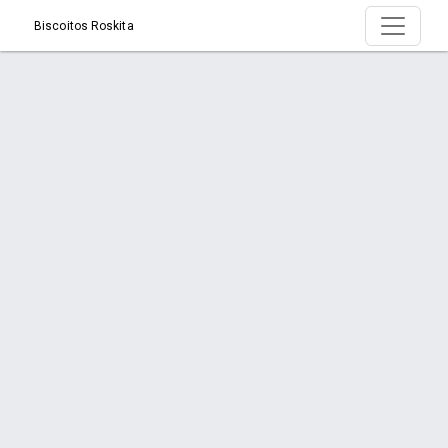
Biscoitos Roskita
Produto > Canudo para Recheio 140g - Pct
24un
Início
Produto