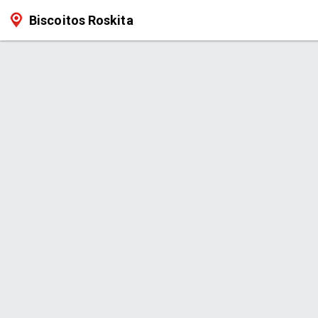
Biscoitos Roskita
Produto > Biscoito Caseiro 350g